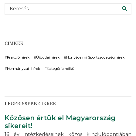
KERESÉS
CÍMKÉK
Frakció hírek
Újbudai hírek
Honvédelmi Sportszövetség hírek
Kormányzati hírek
Kategória nélkül
LEGFRISSEBB CIKKEK
Közösen értük el Magyarország
sikereit!
16 év intézkedéseinek közös kiindulópontjában