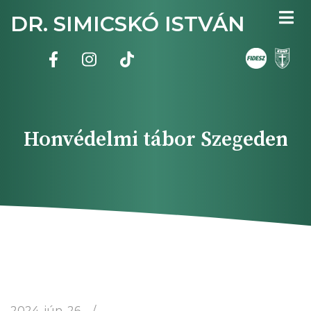
Ugrás
DR. SIMICSKÓ ISTVÁN
a
tartalomra
Honvédelmi tábor Szegeden
2024. jún. 26.