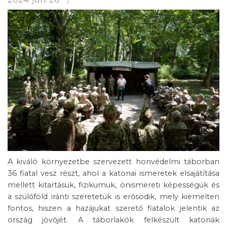
A kiváló környezetbe szervezett honvédelmi táborban
36 fiatal vesz részt, ahol a katonai ismeretek elsajátítása
mellett kitartásuk, fizikumuk, önismereti képességük és
a szülőföld iránti szeretetük is erősödik, mely kiemelten
fontos, hiszen a hazájukat szerető fiatalok jelentik az
ország jövőjét. A táborlakók felkészült katonák