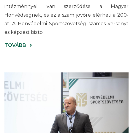
intézménnyel van szerződése a Magyar
Honvédségnek, és ez a szám jövőre elérheti a 200-
at. A Honvédelmi Sportszövetség számos versenyt
és képzést bizto
(HONVÉDELMI
TOVÁBB
AIRSOFT
SZITUÁCIÓS
LÖVÉSZVERSENY
ÜNNEPÉLYES
EREDMÉNYHIRDETÉSE)