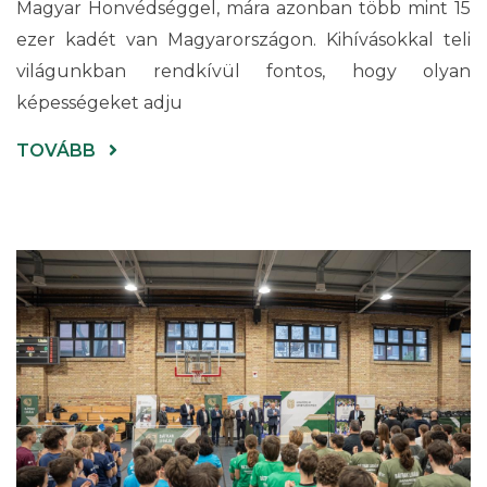
Magyar Honvédséggel, mára azonban több mint 15
ezer kadét van Magyarországon. Kihívásokkal teli
világunkban rendkívül fontos, hogy olyan
képességeket adju
(SZEMERE
TOVÁBB
MIKLÓS
NÉGYTUSA
LÖVÉSZVERSENY
ÚJFEHÉRTÓN)