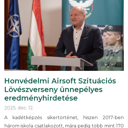
EREDMÉNYHIRDETÉSE)
Honvédelmi Airsoft Szituációs
Lövészverseny ünnepélyes
eredményhirdetése
2025. dec. 12.
A kadétképzés sikertörténet, hiszen 2017-ben
három iskola csatlakozott, mára pedig több mint 170