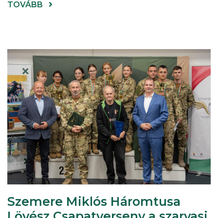
(MEGTARTOTTA
TOVÁBB
ÉVES
KONFERENCIÁJÁT
A
HONVÉDELMI
SPORTSZÖVETSÉG
LÖVÉSZETÉRT
FELELŐS
TAGOZATA)
Szemere Miklós Háromtusa
Lövész Csapatverseny a szarvasi