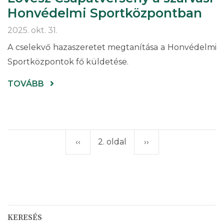
Honvédelmi Sportközpontban
2025. okt. 31.
A cselekvő hazaszeretet megtanítása a Honvédelmi
Sportközpontok fő küldetése.
(SZEMERE
TOVÁBB
MIKLÓS
HÁROMTUSA
LÖVÉSZ
CSAPATVERSENY
A
SZARVASI
HONVÉDELMI
Előző
‹‹
2. oldal
Következő
››
Oldalszámozás
SPORTKÖZPONTBAN)
oldal
oldal
KERESÉS