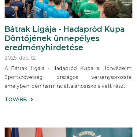
Bátrak Ligája - Hadapród Kupa
Döntőjének ünnepélyes
eredményhirdetése
2025. dec. 12.
A Bátrak Ligája - Hadapród Kupa a Honvédelmi
Sportszövetség országos versenysorozata,
amelyben idén harminc általános iskola vett részt.
(
TOVÁBB
BÁTRAK
LIGÁJA
-
HADAPRÓD
KUPA
DÖNTŐJÉNEK
ÜNNEPÉLYES