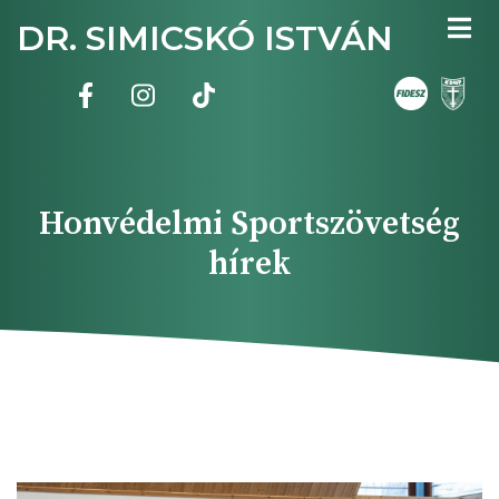
Ugrás
DR. SIMICSKÓ ISTVÁN
a
tartalomra
Honvédelmi Sportszövetség
hírek