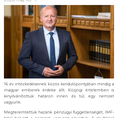
16 év intézkedéseinek közös kiindulópontjában mindig a
magyar emberek érdeke állt. Közjogi értelemben is
kinyilvánítottuk: határon innen és túl, egy nemzet
vagyunk.
Megteremtettük hazánk pénzügyi függetlenségét, IMF-