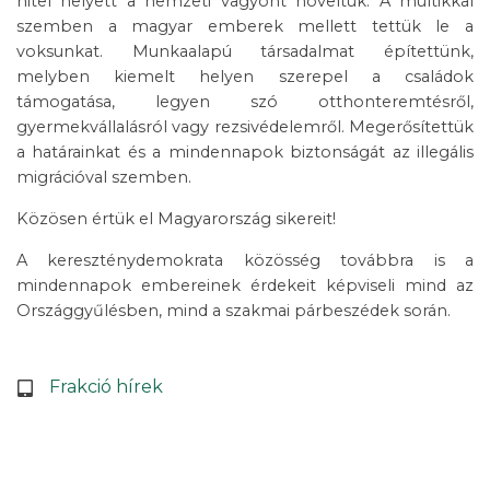
hitel helyett a nemzeti vagyont növeltük. A multikkal
szemben a magyar emberek mellett tettük le a
voksunkat. Munkaalapú társadalmat építettünk,
melyben kiemelt helyen szerepel a családok
támogatása, legyen szó otthonteremtésről,
gyermekvállalásról vagy rezsivédelemről. Megerősítettük
a határainkat és a mindennapok biztonságát az illegális
migrációval szemben.
Közösen értük el Magyarország sikereit!
A kereszténydemokrata közösség továbbra is a
mindennapok embereinek érdekeit képviseli mind az
Országgyűlésben, mind a szakmai párbeszédek során.
Frakció hírek