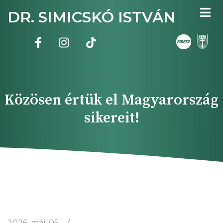
Ugrás
DR. SIMICSKÓ ISTVÁN
a
tartalomra
Közösen értük el Magyarország
sikereit!
2026. máj. 05.