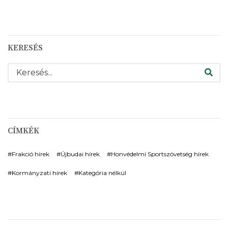
KERESÉS
KERESÉS
CÍMKÉK
Frakció hírek
Újbudai hírek
Honvédelmi Sportszövetség hírek
Kormányzati hírek
Kategória nélkül