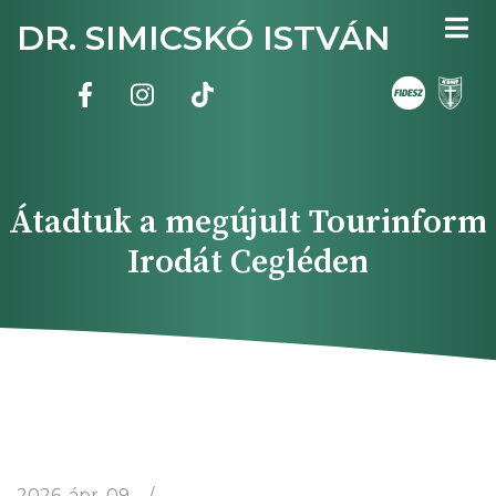
Ugrás
DR. SIMICSKÓ ISTVÁN
a
tartalomra
Átadtuk a megújult Tourinform
Irodát Cegléden
2026. ápr. 09.