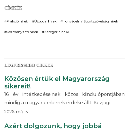
CÍMKÉK
Frakció hírek
Újbudai hírek
Honvédelmi Sportszövetség hírek
Kormányzati hírek
Kategória nélkül
LEGFRISSEBB CIKKEK
Közösen értük el Magyarország
sikereit!
16 év intézkedéseinek közös kiindulópontjában
mindig a magyar emberek érdeke állt. Közjogi…
2026. máj. 5.
Azért dolgozunk, hogy jobbá