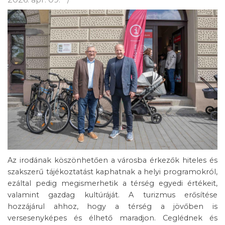
Az irodának köszönhetően a városba érkezők hiteles és
szakszerű tájékoztatást kaphatnak a helyi programokról,
ezáltal pedig megismerhetik a térség egyedi értékeit,
valamint gazdag kultúráját. A turizmus erősítése
hozzájárul ahhoz, hogy a térség a jövőben is
versesenyképes és élhető maradjon. Ceglédnek és